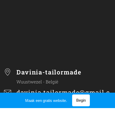
Davinia-tailormade
Wuustwezel - België
davinia.tailormade@gmail.c
om
Begin
Maak een gratis website.